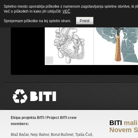
Spletno mesto uporablja piškotke z namenom zagotavljanja spletne storitve, ki ji
Več o piškotkih in kako jih izključiti:
VEČ
.
Sprejemam piškotke na tej spletni strani.
Potrdi
Ekipa projekta BITI / Project BITI crew
BITI
mali
members:
Novem S
Blaž Bačar, Nejc Bahor, Borut Bučinel, Tjaša Čuš,