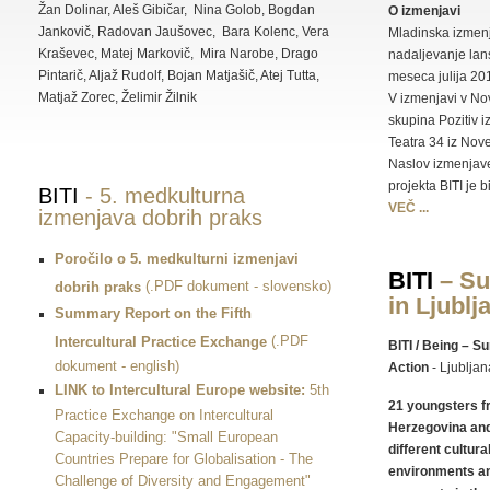
Žan Dolinar, Aleš Gibičar, Nina Golob, Bogdan
O izmenjavi
Jankovič, Radovan Jaušovec, Bara Kolenc, Vera
Mladinska izmen
Kraševec, Matej Markovič, Mira Narobe, Drago
nadaljevanje lans
Pintarič, Aljaž Rudolf, Bojan Matjašič, Atej Tutta,
meseca julija 201
Matjaž Zorec, Želimir Žilnik
V izmenjavi v No
skupina Pozitiv i
Teatra 34 iz Nov
Naslov izmenjave,
projekta BITI je b
BITI
- 5. medkulturna
VEČ ...
izmenjava dobrih praks
Poročilo o 5. medkulturni izmenjavi
BITI
– Su
(.PDF dokument - slovensko)
dobrih praks
in Ljublj
Summary Report on the Fifth
(.PDF
Intercultural Practice Exchange
BITI / Being – 
dokument - english)
Action
- Ljubljan
LINK to Intercultural Europe website:
5th
21 youngsters f
Practice Exchange on Intercultural
Herzegovina an
Capacity-building: "Small European
different cultura
Countries Prepare for Globalisation - The
environments and
Challenge of Diversity and Engagement"